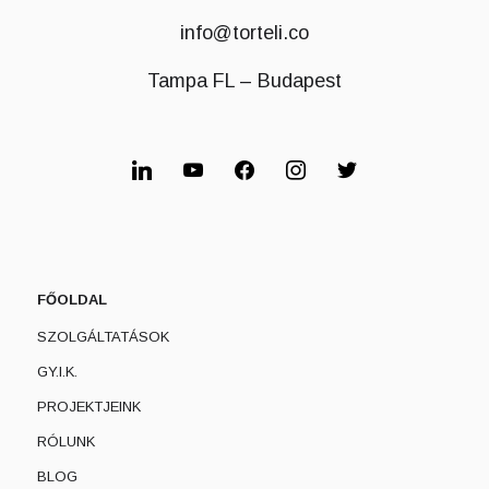
info@torteli.co
Tampa FL – Budapest
linkedin
youtube
facebook
instagram
twitter
FŐOLDAL
SZOLGÁLTATÁSOK
GY.I.K.
PROJEKTJEINK
RÓLUNK
BLOG