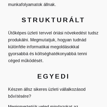
munkafolyamatok állnak.
STRUKTURÁLT
Ütőképes üzleti tervvel óriási növekedést tudsz
produkálni. Megmutatjuk, hogyan tudnád
különféle informatikai megoldásokkal
gyorsabbá és költséghatékonyabbá tenni
céged működését.
EGYEDI
Készen állsz sikeres üzleti vállalkozásod
bővítésére?
Megismertetjük veled mindazokat az