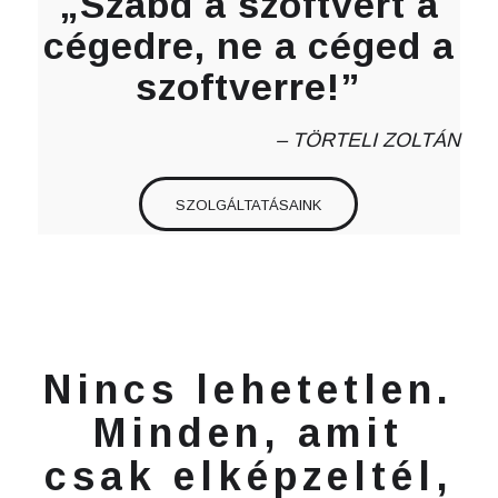
„Szabd a szoftvert a
cégedre, ne a céged a
szoftverre!”
– TÖRTELI ZOLTÁN
SZOLGÁLTATÁSAINK
Nincs lehetetlen.
Minden, amit
csak elképzeltél,