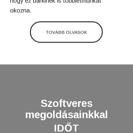
hogy ez bárkinek is többletmunkát
okozna.
TOVÁBB OLVASOK
Szoftveres
megoldásainkkal
IDŐT