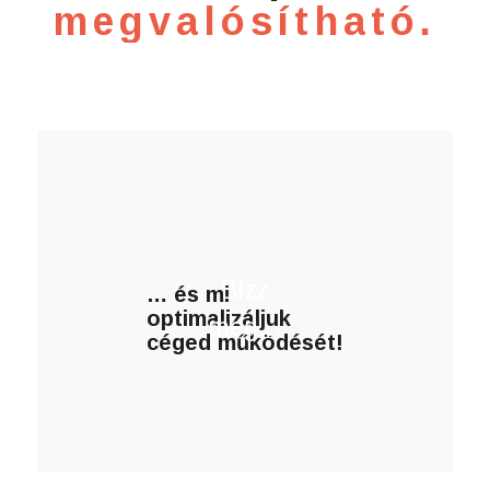
megvalósítható.
Bízz
… és mi
optimalizáljuk
meg…
céged működését!