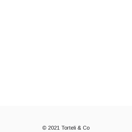
most complex, hard-to-scour bugs any time. Zoltan is
experienced in many program languages and adapts to any
programming environment with a surprising ease.”
— Levente S., OTP Bank
Hogyan optimalizáld
céged működését?
6 hasznos tipp
Törteli Zoltántól
LETÖLTÖM
© 2021 Torteli & Co