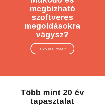
megbízható
szoftveres
megoldásokra
vágysz?
TOVÁBB OLVASOK
Több mint 20 év
tapasztalat