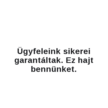
Ügyfeleink sikerei
garantáltak. Ez hajt
bennünket.
"HE‘S QUICK, HE’S COLLECTED"
“He’s quick, he’s collected, we could count on him in finding the