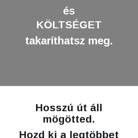
és
KÖLTSÉGET
takaríthatsz meg.
Hosszú út áll
mögötted.
Hozd ki a legtöbbet