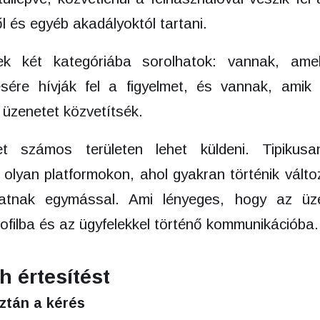
l és egyéb akadályoktól tartani.
ek két kategóriába sorolhatok: vannak, amel
ésére hívják fel a figyelmet, és vannak, amik
 üzenetet közvetítsék.
et számos területen lehet küldeni. Tipikusa
, olyan platformokon, ahol gyakran történik válto
hatnak egymással. Ami lényeges, hogy az üz
rofilba és az ügyfelekkel történő kommunikációba.
h értesítést
aztán a kérés