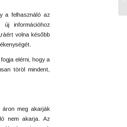
y a felhasználó az
n új információhoz
„ráért volna később
evékenységét.
fogja elérni, hogy a
usan töröl mindent,
n áron meg akarják
áló nem akarja. Az