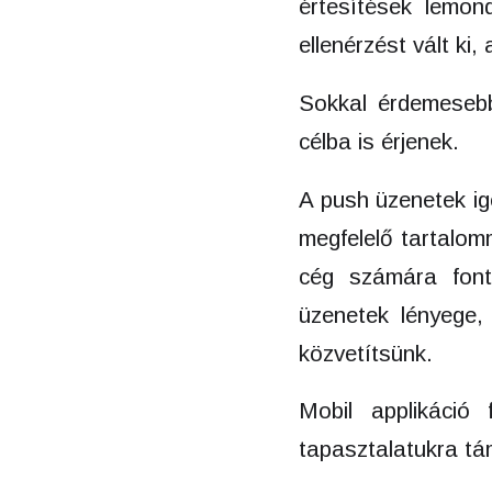
értesítések lemo
ellenérzést vált ki,
Sokkal érdemesebb
célba is érjenek.
A push üzenetek ig
megfelelő tartalom
cég számára font
üzenetek lényege,
közvetítsünk.
Mobil applikáció 
tapasztalatukra t