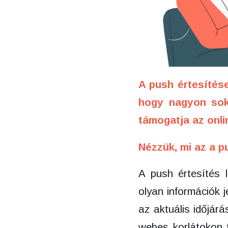
A push értesítés
hogy nagyon sok
támogatja az
onli
Nézzük, mi az a pu
A push értesítés l
olyan információk j
az aktuális időjár
webes korlátokon t