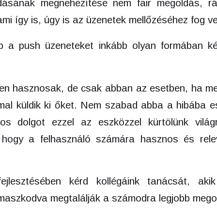
ndásának megnehezítése nem fair megoldás, rá
 ami így is, úgy is az üzenetek mellőzéséhez fog ve
 a push üzeneteket inkább olyan formában ké
en hasznosak, de csak abban az esetben, ha me
mal küldik ki őket. Nem szabad abba a hibába e
os dolgot ezzel az eszközzel kürtölünk világ
 hogy a felhasználó számára hasznos és rele
fejlesztésében kérd kollégáink tanácsát, aki
ámaszkodva megtalálják a számodra legjobb mego