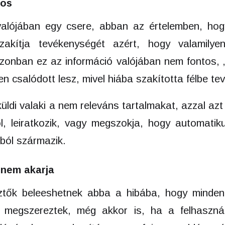
tos
valójában egy csere, abban az értelemben, hog
zakítja tevékenységét azért, hogy valamilye
onban ez az információ valójában nem fontos, 
tten csalódott lesz, mivel hiába szakította félbe t
di valaki a nem releváns tartalmakat, azzal azt 
ol, leiratkozik, vagy megszokja, hogy automatik
sból származik.
i nem akarja
esztők beleeshetnek abba a hibába, hogy minde
it megszereztek, még akkor is, ha a felhaszn