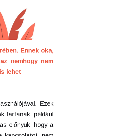
rében. Ennek oka,
y az nemhogy nem
is lehet
használójával. Ezek
ak tartanak, például
mas előnyük, hogy a
 a kapcsolatot, nem