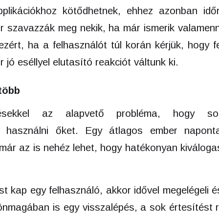
plikációkhoz kötődhetnek, ehhez azonban idő
r szavazzák meg nekik, ha már ismerik valamen
ezért, ha a felhasználót túl korán kérjük, hogy f
 jó eséllyel elutasító reakciót váltunk ki.
több
ésekkel az alapvető probléma, hogy s
en használni őket. Egy átlagos ember naponta
y már az is nehéz lehet, hogy hatékonyan kiváloga
st kap egy felhasználó, akkor idővel megelégeli és
 önmagában is egy visszalépés, a sok értesítést