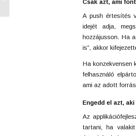
Csak azt, ami fon
Minden egy helyen!
A push értesítés 
idejét adja, megs
hozzájusson. Ha az
is”, akkor kifejeze
Ha konzekvensen kül
felhasználó elpárt
ami az adott forrá
Engedd el azt, ak
Az applikációfejl
tartani, ha valak