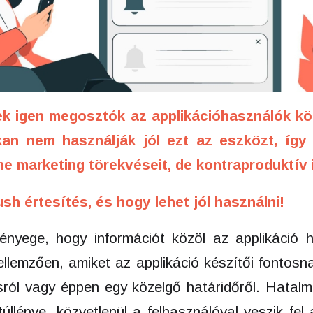
ek igen megosztók az applikációhasználók kö
an nem használják jól ezt az eszközt, íg
ne marketing
törekvéseit, de kontraproduktív 
sh értesítés, és hogy lehet jól használni!
ényege, hogy információt közöl az applikáció 
ellemzően, amiket az applikáció készítői fontosn
ásról vagy éppen egy közelgő határidőről. Hatal
úllépve, közvetlenül a felhasználóval veszik fel