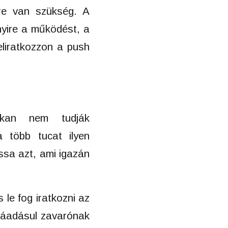
re van szükség. A
nyire a működést, a
eliratkozzon a push
okan nem tudják
 több tucat ilyen
ssa azt, ami igazán
 le fog iratkozni az
 ráadásul zavarónak