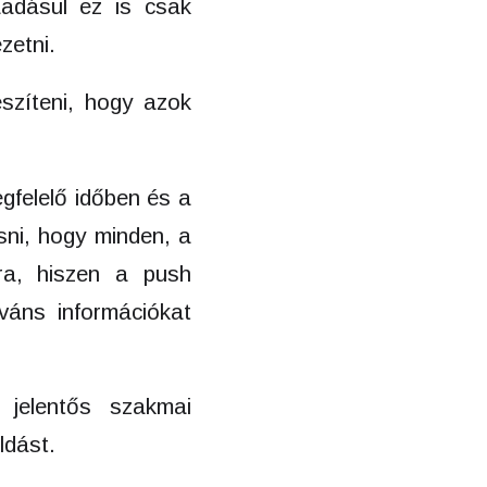
adásul ez is csak
zetni.
szíteni, hogy azok
gfelelő időben és a
sni, hogy minden, a
ra, hiszen a push
váns információkat
k jelentős szakmai
ldást.