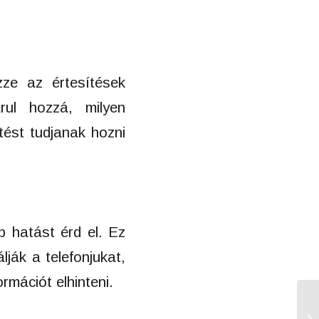
zze az értesítések
rul hozzá, milyen
tést tudjanak hozni
b hatást érd el. Ez
ják a telefonjukat,
mációt elhinteni.