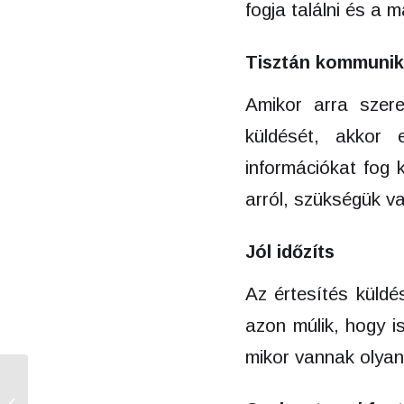
fogja találni és a 
Tisztán kommunik
Amikor arra szere
küldését, akkor 
információkat fog 
arról, szükségük va
Jól időzíts
Az értesítés küldé
azon múlik, hogy i
mikor vannak olyan
Alkalmazás áruház –