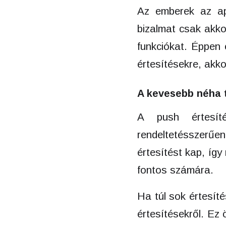
Az emberek az ap
bizalmat csak akko
funkciókat. Éppen 
értesítésekre, akkor
A kevesebb néha 
A push értesít
rendeltetésszerű
értesítést kap, íg
fontos számára.
Ha túl sok értesíté
értesítésekről. Ez