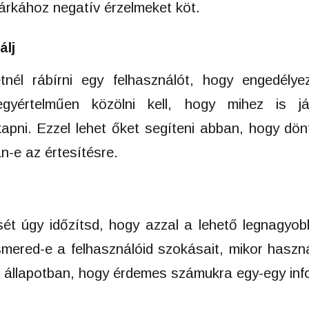
márkához negatív érzelmeket köt.
álj
tnél rábírni egy felhasználót, hogy engedélye
egyértelműen közölni kell, hogy mihez is já
kapni. Ezzel lehet őket segíteni abban, hogy dön
n-e az értesítésre.
sét úgy időzítsd, hogy azzal a lehető legnagyob
smered-e a felhasználóid szokásait, mikor használ
 állapotban, hogy érdemes számukra egy-egy infor