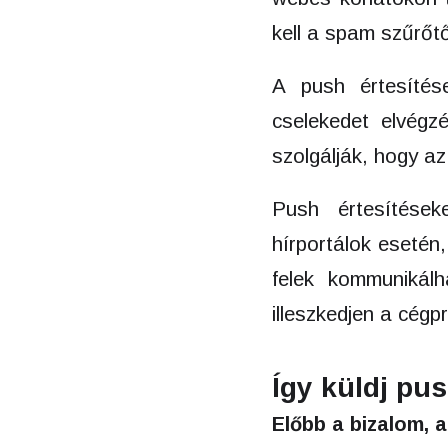
kell a spam szűrőtő
A push értesítés
cselekedet elvégz
szolgálják, hogy az
Push értesítések
hírportálok esetén
felek kommunikál
illeszkedjen a cégp
Így küldj pus
Előbb a bizalom, 