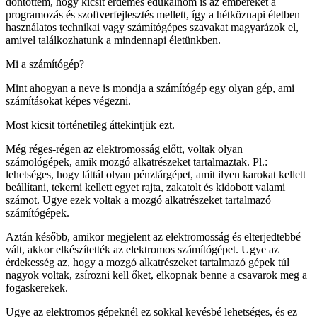
döntöttem, hogy kicsit érdemes edukálnom is az embereket a
programozás és szoftverfejlesztés mellett, így a hétköznapi életben
használatos technikai vagy számítógépes szavakat magyarázok el,
amivel találkozhatunk a mindennapi életünkben.
Mi a számítógép?
Mint ahogyan a neve is mondja a számítógép egy olyan gép, ami
számításokat képes végezni.
Most kicsit történetileg áttekintjük ezt.
Még réges-régen az elektromosság előtt, voltak olyan
számológépek, amik mozgó alkatrészeket tartalmaztak. Pl.:
lehetséges, hogy láttál olyan pénztárgépet, amit ilyen karokat kellett
beállítani, tekerni kellett egyet rajta, zakatolt és kidobott valami
számot. Ugye ezek voltak a mozgó alkatrészeket tartalmazó
számítógépek.
Aztán később, amikor megjelent az elektromosság és elterjedtebbé
vált, akkor elkészítették az elektromos számítógépet. Ugye az
érdekesség az, hogy a mozgó alkatrészeket tartalmazó gépek túl
nagyok voltak, zsírozni kell őket, elkopnak benne a csavarok meg a
fogaskerekek.
Ugye az elektromos gépeknél ez sokkal kevésbé lehetséges, és ez