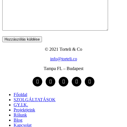
© 2021 Torteli & Co
info@torteli.co
Tampa FL – Budapest
linkedin
youtube
facebook
instagram
twitter
Főoldal
SZOLGÁLTATÁSOK
GY.I.K.
Projektjeink
Rólunk
Blog
Kapcsolat