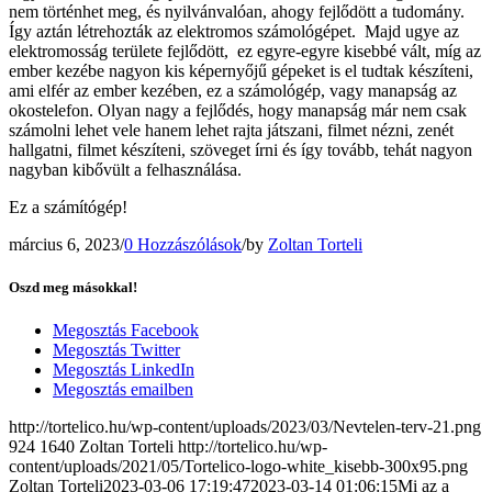
nem történhet meg, és nyilvánvalóan, ahogy fejlődött a tudomány.
Így
aztán létrehozták az elektromos számológépet.
Majd ugye az
elektromosság területe fejlődött,
ez egyre-egyre kisebbé vált, míg az
ember kezébe nagyon kis képernyőjű gépeket is el tudtak készíteni,
ami elfér az ember kezében, ez a számológép, vagy manapság az
okostelefon. Olyan nagy a fejlődés, hogy manapság már nem csak
számolni lehet vele hanem lehet rajta játszani, filmet nézni, zenét
hallgatni, filmet készíteni, szöveget írni és így tovább, tehát nagyon
nagyban kibővült a felhasználása.
Ez a számítógép!
március 6, 2023
/
0 Hozzászólások
/
by
Zoltan Torteli
Oszd meg másokkal!
Megosztás Facebook
Megosztás Twitter
Megosztás LinkedIn
Megosztás emailben
http://tortelico.hu/wp-content/uploads/2023/03/Nevtelen-terv-21.png
924
1640
Zoltan Torteli
http://tortelico.hu/wp-
content/uploads/2021/05/Tortelico-logo-white_kisebb-300x95.png
Zoltan Torteli
2023-03-06 17:19:47
2023-03-14 01:06:15
Mi az a