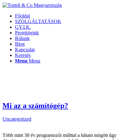
Főoldal
SZOLGÁLTATÁSOK
GY.I.K.
Projektjeink
Rólunk
Blog
Kapcsolat
Keresés
Menu
Menu
Mi az a számítógép?
Uncategorized
Több mint 30 év programozói múlttal a hátam mögött úgy