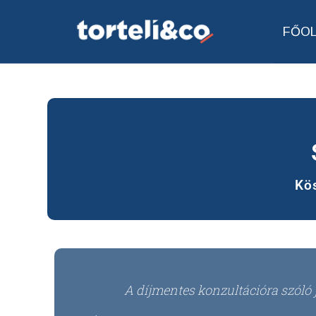
FŐO
Kös
A díjmentes konzultációra szól