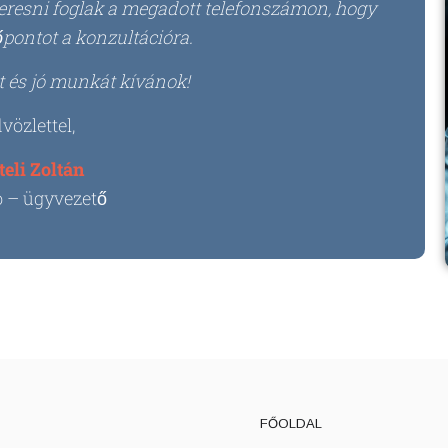
keresni foglak a megadott telefonszámon, hogy
pontot a konzultációra.
st és jó munkát kívánok!
vözlettel,
teli Zoltán
ó – ügyvezető
FŐOLDAL