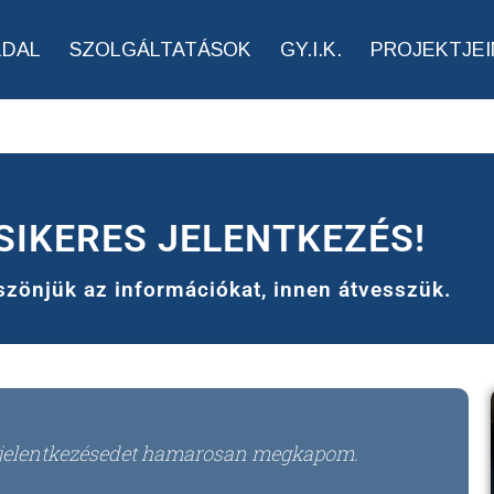
LDAL
SZOLGÁLTATÁSOK
GY.I.K.
PROJEKTJEI
SIKERES JELENTKEZÉS!
zönjük az információkat, innen átvesszük.
ó jelentkezésedet hamarosan megkapom.