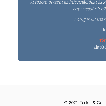
Át fogom olvasni az információkat és 
egyeztessünk idő
Addig is kitartá
Üd
Tör
alapít
© 2021 Torteli & Co