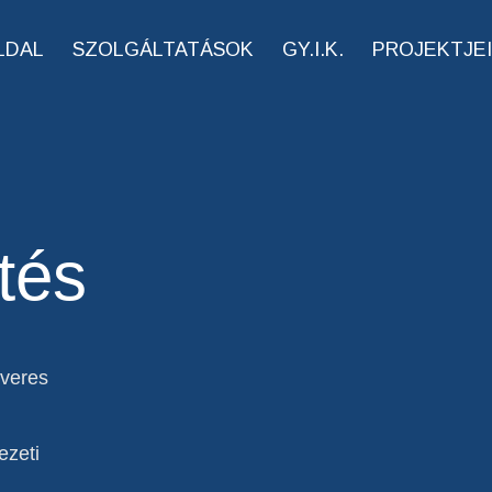
LDAL
SZOLGÁLTATÁSOK
GY.I.K.
PROJEKTJE
tés
tveres
ezeti