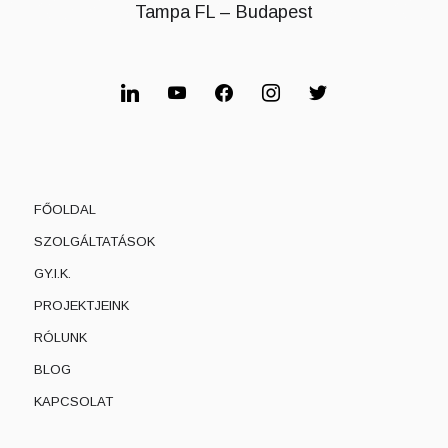
Tampa FL – Budapest
linkedin
youtube
facebook
instagram
twitter
FŐOLDAL
SZOLGÁLTATÁSOK
GY.I.K.
PROJEKTJEINK
RÓLUNK
BLOG
KAPCSOLAT