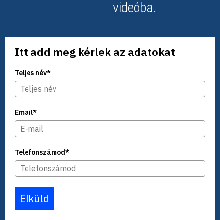
videóba.
Itt add meg kérlek az adatokat
Teljes név*
Email*
Telefonszámod*
Elküld