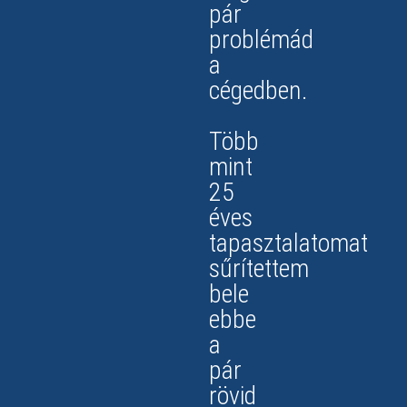
pár
problémád
a
cégedben.
Több
mint
25
éves
tapasztalatomat
sűrítettem
bele
ebbe
a
pár
rövid