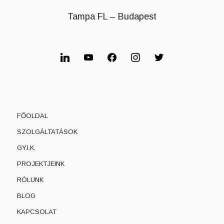
Tampa FL – Budapest
linkedin
youtube
facebook
instagram
twitter
FŐOLDAL
SZOLGÁLTATÁSOK
GY.I.K.
PROJEKTJEINK
RÓLUNK
BLOG
KAPCSOLAT