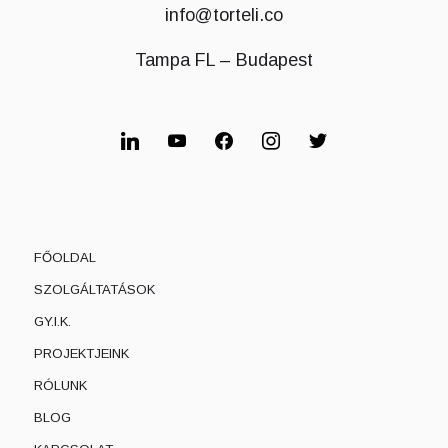
info@torteli.co
Tampa FL – Budapest
linkedin
youtube
facebook
instagram
twitter
FŐOLDAL
SZOLGÁLTATÁSOK
GY.I.K.
PROJEKTJEINK
RÓLUNK
BLOG