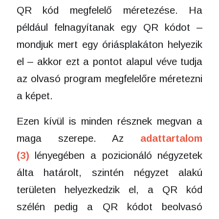
QR kód megfelelő méretezése. Ha
például felnagyítanak egy QR kódot –
mondjuk mert egy óriásplakáton helyezik
el – akkor ezt a pontot alapul véve tudja
az olvasó program megfelelőre méretezni
a képet.
Ezen kívül is minden résznek megvan a
maga szerepe. Az
adattartalom
(3)
lényegében a pozicionáló négyzetek
álta határolt, szintén négyzet alakú
területen helyezkedzik el, a QR kód
szélén pedig a QR kódot beolvasó