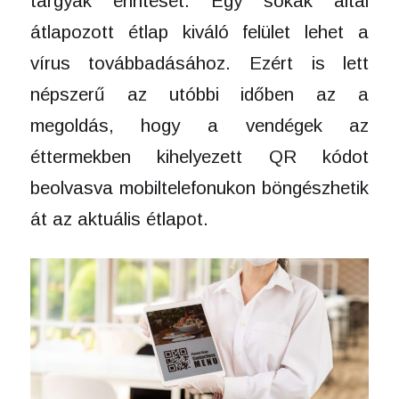
tárgyak érintését. Egy sokak által
átlapozott étlap kiváló felület lehet a
vírus továbbadásához. Ezért is lett
népszerű az utóbbi időben az a
megoldás, hogy a vendégek az
éttermekben kihelyezett QR kódot
beolvasva mobiltelefonukon böngészhetik
át az aktuális étlapot.