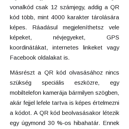
vonalkód csak 12 számjegy, addig a QR
kód több, mint 4000 karakter tárolására
képes. Ráadásul megjeleníthetsz vele
képeket, névjegyeket, GPS
koordinátákat, internetes linkeket vagy
Facebook oldalakat is.
Másrészt a QR kód olvasásához nincs
szükség speciális eszközre, egy
mobiltelefon kamerája bármilyen szögben,
akár fejjel lefele tartva is képes értelmezni
a kódot. A QR kód beolvasásakor létezik
egy úgymond 30 %-os hibahatár. Ennek