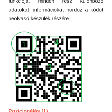
funkciója, minden rész különböző
adatokat, információkat hordoz a kódot
beolvasó készülék részére.
Pozicionálás (1)