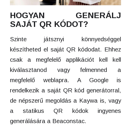
HOGYAN GENERÁLJ
SAJÁT QR KÓDOT?
Szinte játsznyi könnyedséggel
készítheted el saját QR kódodat. Ehhez
csak a megfelelő applikációt kell kell
kiválasztanod vagy felmenned a
megfelelő weblapra. A Google is
rendelkezik a saját QR kód generátorral,
de népszerű megoldás a Kaywa is, vagy
a statikus QR kódok ingyenes
generálására a Beaconstac.