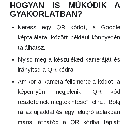
HOGYAN IS MŰKÖDIK A
GYAKORLATBAN?
Keress egy QR kódot, a Google
képtalálatai között például könnyedén
találhatsz.
Nyisd meg a készüléked kameráját és
irányítsd a QR kódra
Amikor a kamera felismerte a kódot, a
képernyőn megjelenik „QR kód
részleteinek megtekintése” felirat. Bökj
rá az ujjaddal és egy felugró ablakban
máris láthatód a QR kódba táplált