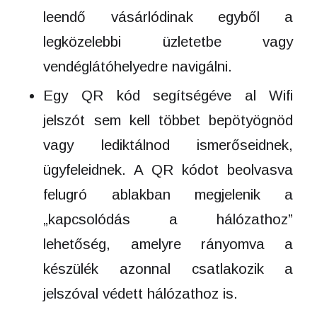
leendő vásárlódinak egyből a
legközelebbi üzletetbe vagy
vendéglátóhelyedre navigálni.
Egy QR kód segítségéve al Wifi
jelszót sem kell többet bepötyögnöd
vagy lediktálnod ismerőseidnek,
ügyfeleidnek. A QR kódot beolvasva
felugró ablakban megjelenik a
„kapcsolódás a hálózathoz”
lehetőség, amelyre rányomva a
készülék azonnal csatlakozik a
jelszóval védett hálózathoz is.