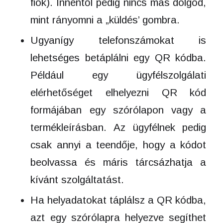
fiók). Innentől pedig nincs más dolgod,
mint rányomni a „küldés’ gombra.
Ugyanígy telefonszámokat is
lehetséges betáplálni egy QR kódba.
Például egy ügyfélszolgálati
elérhetőséget elhelyezni QR kód
formájában egy szórólapon vagy a
termékleírásban. Az ügyfélnek pedig
csak annyi a teendője, hogy a kódot
beolvassa és máris tárcsázhatja a
kívánt szolgáltatást.
Ha helyadatokat táplálsz a QR kódba,
azt egy szórólapra helyezve segíthet