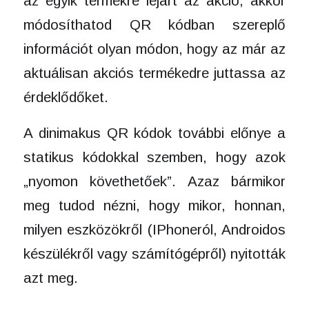
az egyik termékre lejárt az akció, akkor
módosíthatod QR kódban szereplő
információt olyan módon, hogy az már az
aktuálisan akciós termékedre juttassa az
érdeklődőket.
A dinimakus QR kódok további előnye a
statikus kódokkal szemben, hogy azok
„nyomon követhetőek”. Azaz bármikor
meg tudod nézni, hogy mikor, honnan,
milyen eszközökről (IPhoneról, Androidos
készülékről vagy számítógépről) nyitották
azt meg.