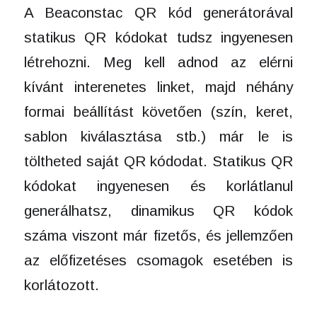
A Beaconstac QR kód generátorával
statikus QR kódokat tudsz ingyenesen
létrehozni. Meg kell adnod az elérni
kívánt interenetes linket, majd néhány
formai beállítást követően (szín, keret,
sablon kiválasztása stb.) már le is
töltheted saját QR kódodat. Statikus QR
kódokat ingyenesen és korlátlanul
generálhatsz, dinamikus QR kódok
száma viszont már fizetős, és jellemzően
az előfizetéses csomagok esetében is
korlátozott.