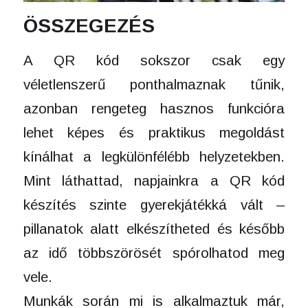
ÖSSZEGEZÉS
A QR kód sokszor csak egy
véletlenszerű ponthalmaznak tűnik,
azonban rengeteg hasznos funkcióra
lehet képes és praktikus megoldást
kínálhat a legkülönfélébb helyzetekben.
Mint láthattad, napjainkra a QR kód
készítés szinte gyerekjátékká vált –
pillanatok alatt elkészítheted és később
az idő többszörösét spórolhatod meg
vele.
Munkák során mi is alkalmaztuk már,