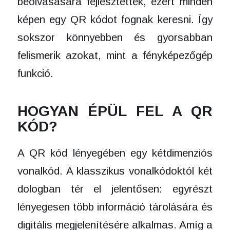
beolvasására fejlesztették, ezért minden
képen egy QR kódot fognak keresni. Így
sokszor könnyebben és gyorsabban
felismerik azokat, mint a fényképezőgép
funkció.
HOGYAN ÉPÜL FEL A QR
KÓD?
A QR kód lényegében egy kétdimenziós
vonalkód. A klasszikus vonalkódoktól két
dologban tér el jelentősen: egyrészt
lényegesen több információ tárolására és
digitális megjelenítésére alkalmas. Amíg a