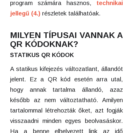
program számára hasznos,
technikai
jellegű (4.)
részletek találhatóak.
MILYEN TÍPUSAI VANNAK A
QR KÓDOKNAK?
STATIKUS QR KÓDOK
A statikus kifejezés változatlant, állandót
jelent. Ez a QR kód esetén arra utal,
hogy annak tartalma állandó, azaz
később az nem változtatható. Amilyen
tartalommal létrehozták őket, azt fogják
visszaadni minden egyes beolvasáskor.
Ha a benne elhelyezett link az idő