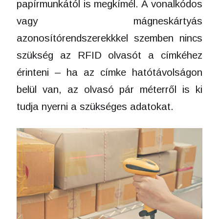
papírmunkától is megkímél. A vonalkódos
vagy mágneskártyás
azonosítórendszerekkkel szemben nincs
szükség az RFID olvasót a címkéhez
érinteni – ha az címke hatótávolságon
belül van, az olvasó pár méterről is ki
tudja nyerni a szükséges adatokat.