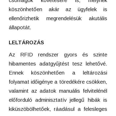
csomagok követésére is, melynek
köszönhetően akár az ügyfelek is
ellenőrizhetik megrendelésük akutális
állapotát.
LELTÁROZÁS
Az RFID rendszer gyors és szinte
hibamentes adatgyűjtést tesz lehetővé.
Ennek köszönhetően a leltározási
folyamat időigénye a töredékére csökken,
valamint az adatok manuális felvitelénél
előforduló adminisztatív jellegű hibák is
kiküszöbölhetőek, ráadásul a felesleges