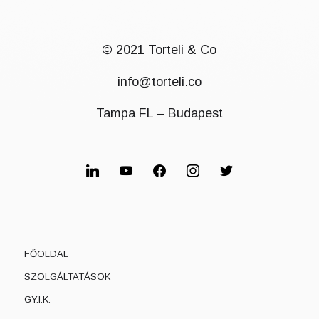
© 2021 Torteli & Co
info@torteli.co
Tampa FL – Budapest
linkedin
youtube
facebook
instagram
twitter
FŐOLDAL
SZOLGÁLTATÁSOK
GY.I.K.