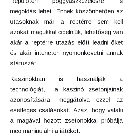
Repülőtéri poggyászkezelésre is
megoldás lehet. Ennek köszönhetően az
utasoknak már a reptérre sem kell
azokat magukkal cipelniük, lehetőség van
akár a reptérre utazás előtt leadni őket
és akár inteneten nyomonkövetni annak
státuszát.
Kaszinókban is használják a
technológiát, a kaszinó zsetonjainak
azonosítására, meggátolva ezzel az
esetleges csalásokat. Azaz, hogy valaki
a magával hozott zsetonokkal próbálja
meg manipulálni a játékot.