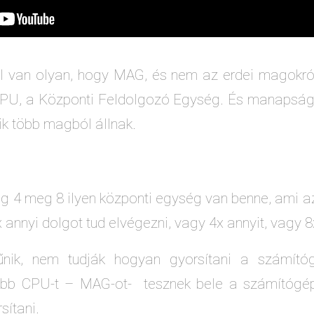
l van olyan, hogy MAG, és nem az erdei magokró
CPU, a Központi Feldolgozó Egység. És manapság
k több magból állnak.
g 4 meg 8 ilyen központi egység van benne, ami azt
 annyi dolgot tud elvégezni, vagy 4x annyit, vagy 8
ik, nem tudják hogyan gyorsítani a számítóg
több CPU-t – MAG-ot- tesznek bele a számítógép
rsítani.