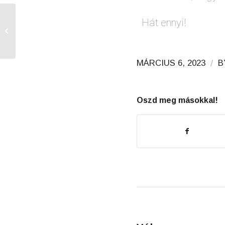
Hát ennyi!
Mi az a LAN?
/
MÁRCIUS 6, 2023
B
Oszd meg másokkal!