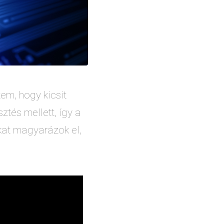
em, hogy kicsit
tés mellett, így a
kat magyarázok el,