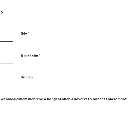
i?
*
Név
*
E-mail cím
Honlap
és weboldalcímem mentése a böngészőben a következő hozzászólásomhoz.