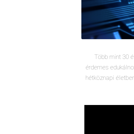
Több mint 30 é
érdemes edukálnom
hétköznapi életbe