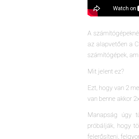
A számítógépekné
az alapvetően a 
számítógépek, ami
Mit jelent ez?
Ezt, hogy van 2 me
van benne akkor 2x
Manapság úgy tűn
próbálják, hogy 
felerősíteni, felgyo