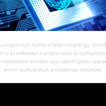
v programozói múlttal a hátam mögött úgy döntött
 is az embereket a programozás és szoftverfejlesz
n használatos technikai vagy számítógépes szava
amivel találkozhatunk a mindennapi életünkben.