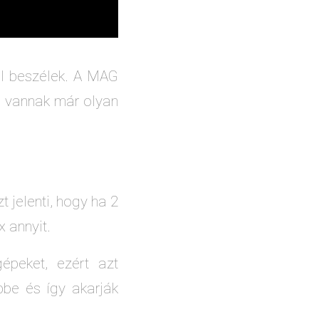
l beszélek. A MAG
 vannak már olyan
 jelenti, hogy ha 2
x annyit.
épeket, ezért azt
be és így akarják