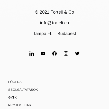
© 2021 Torteli & Co
info@torteli.co
Tampa FL – Budapest
linkedin
youtube
facebook
instagram
twitter
FŐOLDAL
SZOLGÁLTATÁSOK
GY.I.K.
PROJEKTJEINK