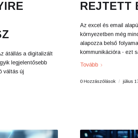
YIRE
REJTETT 
Az excel és email alapú
SZ
környezetben még mind
alapozza belső folyama
kommunikációra - ezt s
 átállás a digitalizált
gyik legjelentősebb
Tovább
 váltás új
0 Hozzászólások
/
július 