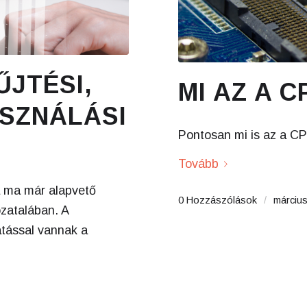
ŰJTÉSI,
MI AZ A C
ASZNÁLÁSI
Pontosan mi is az a C
Tovább
a ma már alapvető
0 Hozzászólások
/
március
ozatalában. A
atással vannak a