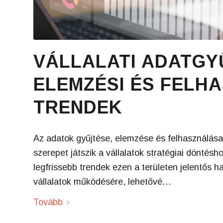
VÁLLALATI ADATGY
ELEMZÉSI ÉS FELH
TRENDEK
Az adatok gyűjtése, elemzése és felhasználás
szerepet játszik a vállalatok stratégiai döntésh
legfrissebb trendek ezen a területen jelentős h
vállalatok működésére, lehetővé…
Tovább