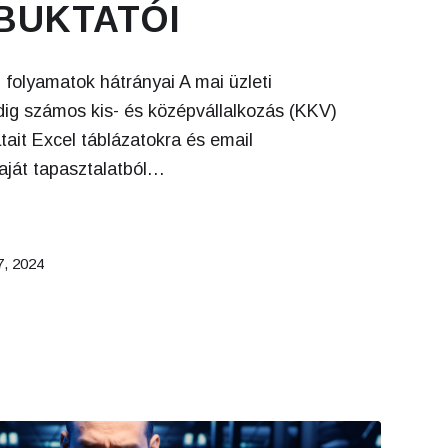
BUKTATÓI
 folyamatok hátrányai A mai üzleti
ig számos kis- és középvállalkozás (KKV)
tait Excel táblázatokra és email
aját tapasztalatból…
17, 2024