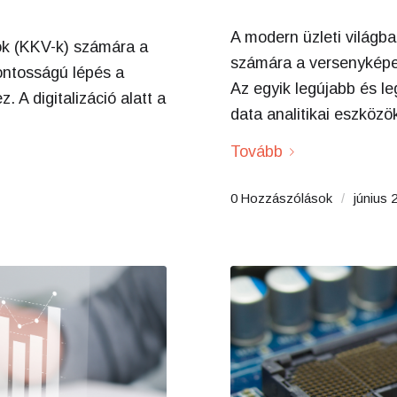
A modern üzleti világba
ások (KKV-k) számára a
számára a versenyképe
ontosságú lépés a
Az egyik legújabb és l
A digitalizáció alatt a
data analitikai eszköz
Tovább
0 Hozzászólások
/
június 