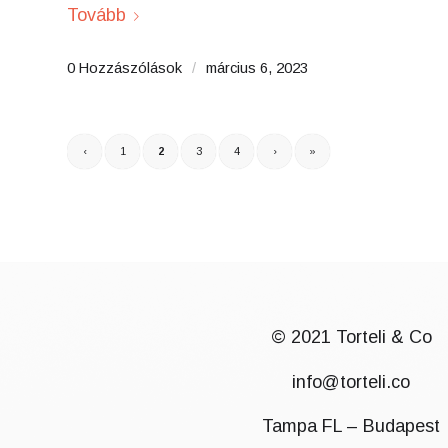
Tovább
0 Hozzászólások
/
március 6, 2023
‹
1
2
3
4
›
»
© 2021 Torteli & Co
info@torteli.co
Tampa FL – Budapest