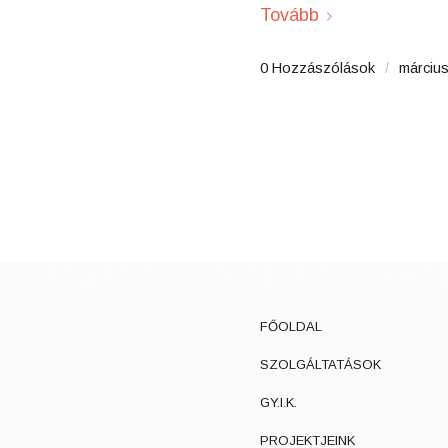
Tovább
0 Hozzászólások
/
március
FŐOLDAL
SZOLGÁLTATÁSOK
GY.I.K.
PROJEKTJEINK