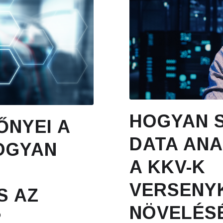
HOGYAN S
ŐNYEI A
DATA ANA
OGYAN
A KKV-K
VERSENY
S AZ
NÖVELÉS
?