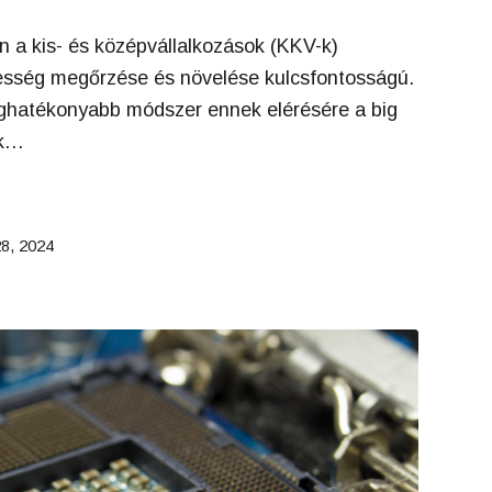
n a kis- és középvállalkozások (KKV-k)
sség megőrzése és növelése kulcsfontosságú.
eghatékonyabb módszer ennek elérésére a big
ök…
28, 2024