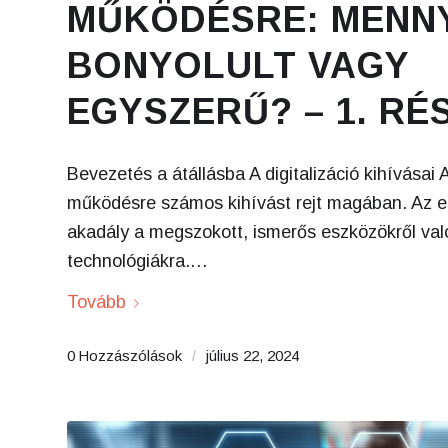
MŰKÖDÉSRE: MENN
BONYOLULT VAGY
EGYSZERŰ? – 1. RÉ
Bevezetés a átállásba A digitalizáció kihívásai Az
működésre számos kihívást rejt magában. Az e
akadály a megszokott, ismerős eszközökről való
technológiákra.…
Tovább
0 Hozzászólások
/
július 22, 2024