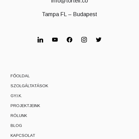
info@torteli.co
Tampa FL – Budapest
linkedin
youtube
facebook
instagram
twitter
FŐOLDAL
SZOLGÁLTATÁSOK
GY.I.K.
PROJEKTJEINK
RÓLUNK
BLOG
KAPCSOLAT