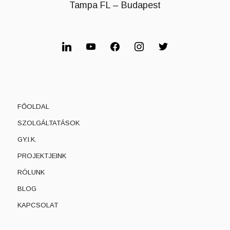
Tampa FL – Budapest
linkedin
youtube
facebook
instagram
twitter
FŐOLDAL
SZOLGÁLTATÁSOK
GY.I.K.
PROJEKTJEINK
RÓLUNK
BLOG
KAPCSOLAT