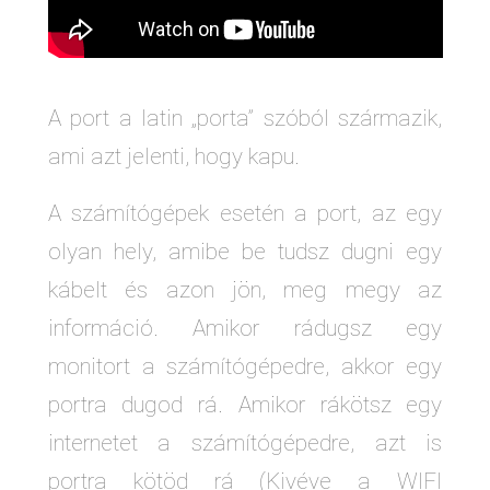
A port a latin „porta” szóból származik,
ami azt jelenti, hogy kapu.
A számítógépek esetén a port, az egy
olyan hely, amibe be tudsz dugni egy
kábelt és azon jön, meg megy az
információ. Amikor rádugsz egy
monitort a számítógépedre, akkor egy
portra dugod rá. Amikor rákötsz egy
internetet a számítógépedre, azt is
portra kötöd rá (Kivéve a WIFI