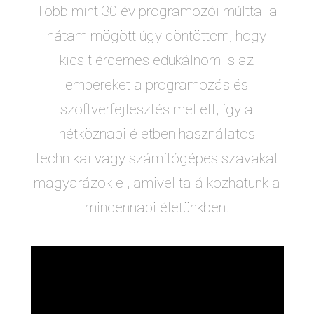
Több mint 30 év programozói múlttal a
hátam mögött úgy döntöttem, hogy
kicsit érdemes edukálnom is az
embereket a programozás és
szoftverfejlesztés mellett, így a
hétköznapi életben használatos
technikai vagy számítógépes szavakat
magyarázok el, amivel találkozhatunk a
mindennapi életünkben.