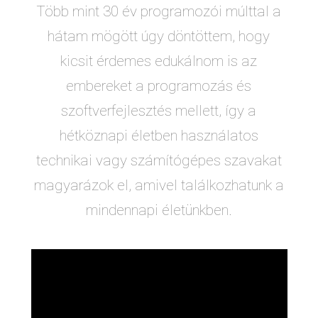
Több mint 30 év programozói múlttal a
hátam mögött úgy döntöttem, hogy
kicsit érdemes edukálnom is az
embereket a programozás és
szoftverfejlesztés mellett, így a
hétköznapi életben használatos
technikai vagy számítógépes szavakat
magyarázok el, amivel találkozhatunk a
mindennapi életünkben.