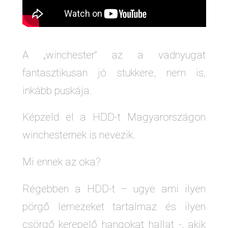
A „winchester” az a vadnyugat
fantasztikusan jó stukkere, nem is,
inkább puskája.
Képzeld el a HDD-t Magyarországon
winchesternek is nevezik.
Mi ennek az oka?
Régebben a HDD-t – ugye ami ilyen
pörgő lemezeket tartalmaz és ilyen
csörgő kerepelő hangokat hallat -, akik