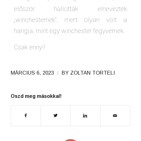
először hallották elnevezték
„winchesternek”, mert olyan volt a
hangja, mint egy winchester fegyvernek.
Csak ennyi!
/
MÁRCIUS 6, 2023
BY
ZOLTAN TORTELI
Oszd meg másokkal!