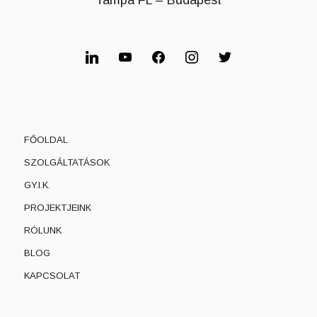
linkedin
youtube
facebook
instagram
twitter
FŐOLDAL
SZOLGÁLTATÁSOK
GY.I.K.
PROJEKTJEINK
RÓLUNK
BLOG
KAPCSOLAT