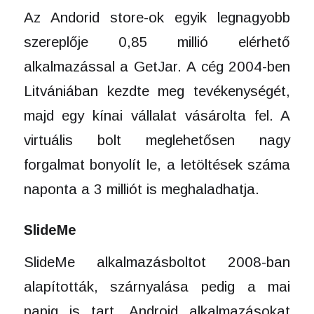
Az Andorid store-ok egyik legnagyobb
szereplője 0,85 millió elérhető
alkalmazással a GetJar. A cég 2004-ben
Litvániában kezdte meg tevékenységét,
majd egy kínai vállalat vásárolta fel. A
virtuális bolt meglehetősen nagy
forgalmat bonyolít le, a letöltések száma
naponta a 3 milliót is meghaladhatja.
SlideMe
SlideMe alkalmazásboltot 2008-ban
alapították, szárnyalása pedig a mai
napig is tart. Android alkalmazásokat